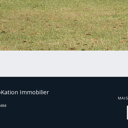
oKation Immobilier
MAI
ilité